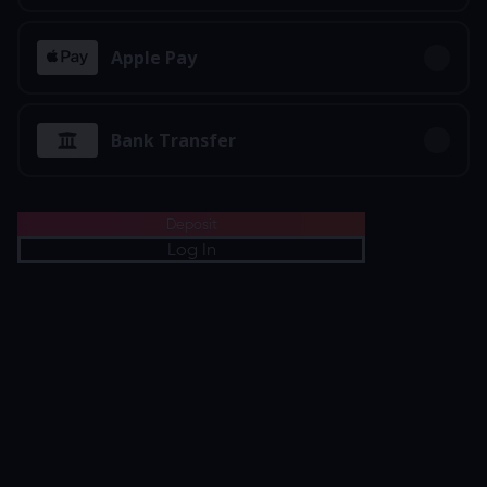
casinoterminologi – bara raka rör, vassa
insikter och en smidig väg till mer
Apple Pay
spänning.
Häng med och spela smartare –
det går
Bank Transfer
fortare med Speedy!
🚀🎰
Email
Deposit
Log In
by Speedy's Casinoexpert
CASINO