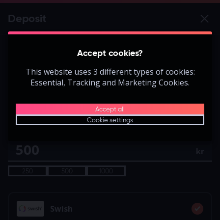
Self test
Limits
Spelpaus
Deposit
Play
Accept cookies?
The bonus offer is only available to new
Speedy's Casinoexpert
players
Speedy's Casinoexpert
This website uses 3 different types of cookies:
Möt Speedy’s Casinoexpert
Essential, Tracking and Marketing Cookies.
1000 kr Casino Bonus
bonus-program
– din guide till snabbare
Claim Bonus
Accept all
vinster och vassare spel!
Cookie settings
Maximum amount: 20,000.00 kr
Med en blick för heta slots, snabba spel och
kr
grymma bonusar är Speedy’s Casinoexpert
din insider på SpeedyCasino. Här får du de
250
500
1000
bästa tipsen, de senaste nyheterna och
exklusiva strategier för att maxa din
Swish
spelupplevelse. Ingen krånglig