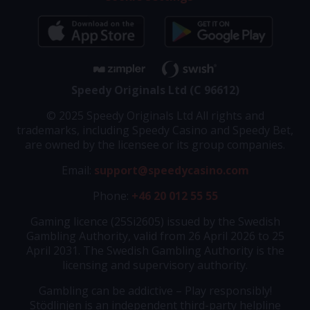
Speedy Originals Ltd (C 96612)
© 2025 Speedy Originals Ltd All rights and
trademarks, including Speedy Casino and Speedy Bet,
are owned by the licensee or its group companies.
Email:
support@speedycasino.com
Phone:
+46 20 012 55 55
Gaming licence (25Si2605) issued by the Swedish
Gambling Authority, valid from 26 April 2026 to 25
April 2031. The Swedish Gambling Authority is the
licensing and supervisory authority.
Gambling can be addictive – Play responsibly!
Stödlinjen is an independent third-party helpline