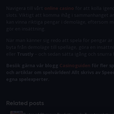
Navigera till vårt
online casino
för att kolla ige
slots. Viktigt att komma ihåg i sammanhanget är
kan vinna riktiga pengar i demoläge, eftersom ma
gör en insättning.
När man känner sig redo att spela för pengar är 
byta från demoläge till spelläge, göra en insätt
eller
Trustly
– och sedan sätta igång och snurra 
Besök gärna vår blogg
Casinoguiden
för fler s
och artiklar om spelvärlden! Allt skrivs av Spe
egna spelexperter.
Related posts