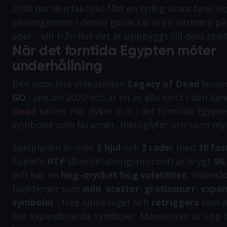
2020 har den faktiskt fått en tydlig skara fans i
casinogenren. I denna guide tar vi en närmare på
spel – allt från hur det är uppbyggt till dess spe
När det forntida Egypten möter
underhållning
Den populära videosloten
Legacy of Dead
lanse
GO
i januari 2020 och är en av alla slots i den kä
Dead
-serien. Här dyker vi in i det forntida Egyp
symboler som faraoner, hieroglyfer och sann myt
Spelplanen är över
5 hjul
och
3 rader
med
10 fas
Spelets
RTP
(återbetalningsprocent) är drygt
96
och har en
hög–mycket hög volatilitet
. Videosl
funktioner
som
wild
,
scatter
,
gratissnurr
,
expa
symboler
i free spins-läget och
retriggers
som är
fler expanderande symboler. Maxvinsten är upp t