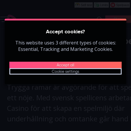
Self test
Limits
Spelpaus
Play
Accept cookies?
Ansvarsfullt spelande hos S
This website uses 3 different types of cookies:
Casino
Essential, Tracking and Marketing Cookies.
Speedy's Casinoexpert
Accept all
8 Jan 2026
Speedy's Casinoexpert
Updated
13 May 2026
Cookie settings
Trygga ramar är avgörande för att spel
ett nöje. Med svensk spellicens arbet
Casino för att skapa en spelmiljö där
underhållning och omtanke går hand 