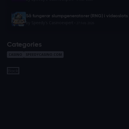
Så fungerar slumpgeneratorer (RNG) i videoslots
by
Speedy's Casinoexpert
27 Feb 2026
Categories
CASINO
SPEEDYCASINO.COM
Back