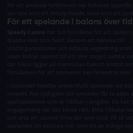
för att använda funktionen när behovet uppstår.
ses inte som ett misslyckande, utan som ett sunt 
För ett spelande i balans över tid
Speedy Casino
har full förståelse för att spelpr
drabba vem som helst. Genom att hänvisa till
stödorganisationer och erbjuda vägledning utan 
skam bidrar casinot till ett mer moget samtal o
där fokus ligger på människan bakom kontot oc
förståelsen för att spelvanor kan förändras över 
I slutändan handlar ansvarsfullt spelande om ba
respekt. När tydlighet och omtanke får ta plats 
spelupplevelse som är hållbar i längden. Du kan
engagemang när det känns rätt, kliva tillbaka nä
och veta att casinot finns där som stöd. På så sä
spelandet sin positiva roll, som ett av många nöj