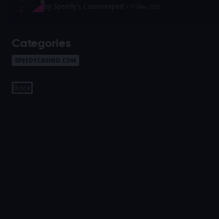
by
Speedy's Casinoexpert
11 Mar 2025
Categories
SPEEDYCASINO.COM
Back