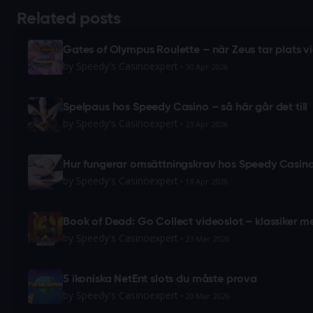
Related posts
Gates of Olympus Roulette – när Zeus tar plats v
by
Speedy's Casinoexpert
30 Apr 2026
Spelpaus hos Speedy Casino – så här går det till
by
Speedy's Casinoexpert
23 Apr 2026
Hur fungerar omsättningskrav hos Speedy Casin
by
Speedy's Casinoexpert
18 Apr 2026
Book of Dead: Go Collect videoslot – klassiker me
by
Speedy's Casinoexpert
23 Mar 2026
5 ikoniska NetEnt slots du måste prova
by
Speedy's Casinoexpert
20 Mar 2026