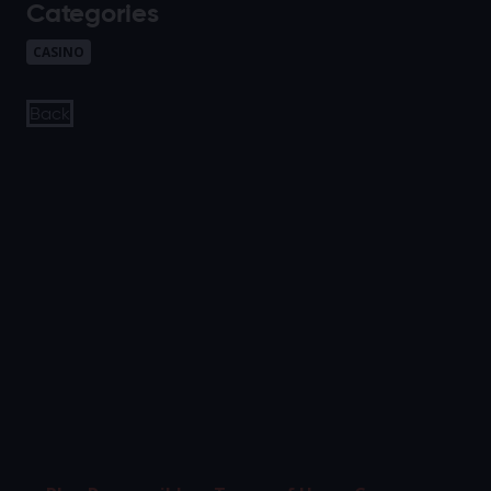
Categories
CASINO
Back