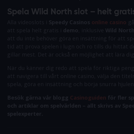
Spela Wild North slot – helt grat
Alla videoslots i
Speedy Casinos
online casino
gå
att spela helt gratis i
demo
, inklusive
Wild Nort
att du inte behöver göra en insättning för att sp
tid att prova spelen i lugn och ro tills du hittat 
gillar mest. Det är också en möjlighet att lära di
När du känner dig redo att spela för riktiga peng
att navigera till vårt online casino, välja den titel
spela, göra en insättning och börja snurra hjulen
Besök gärna vår blogg
Casinoguiden
för fler s
och artiklar om spelvärlden – allt skrivs av Sp
spelexperter.