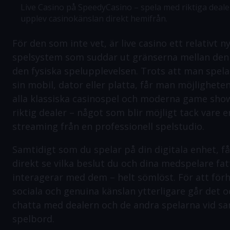
Live Casino på SpeedyCasino – spela med riktiga deale
upplev casinokänslan direkt hemifrån.
För den som inte vet, är
live casino ett relativt n
spelsystem som suddar ut gränserna mellan den 
den fysiska spelupplevelsen. Trots att man spela
sin mobil, dator eller platta, får man möjligheten
alla klassiska casinospel och moderna game sho
riktig dealer – något som blir möjligt tack vare
streaming från en professionell spelstudio.
Samtidigt som du spelar på din digitala enhet, f
direkt se vilka beslut du och dina medspelare fat
interagerar med dem – helt sömlöst. För att för
sociala och genuina känslan ytterligare går det o
chatta med dealern och de andra spelarna vid 
spelbord.