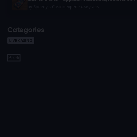
by
Speedy's Casinoexpert
6 May 2025
Categories
LIVE CASINO
Back