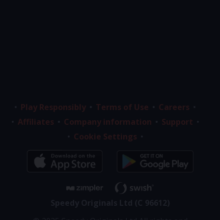
Play Responsibly
Terms of Use
Careers
Affiliates
Company information
Support
Cookie Settings
Speedy Originals Ltd (C 96612)