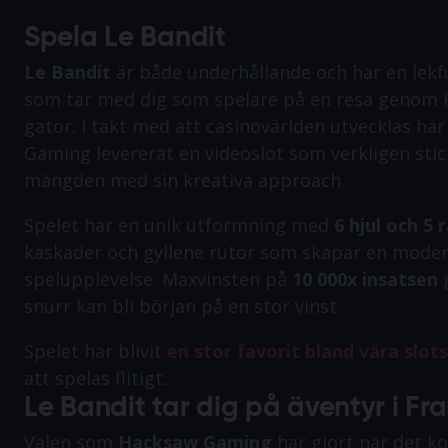
Spela Le Bandit
Le Bandit
är både underhållande och har en lekf
som tar med dig som spelare på en resa genom 
gator. I takt med att casinovärlden utvecklas ha
Gaming levererat en videoslot som verkligen stic
mängden med sin kreativa approach.
Spelet har en unik utformning med
6 hjul och 5 
kaskader och gyllene rutor som skapar en mode
spelupplevelse. Maxvinsten på
10 000x insatsen
snurr kan bli början på en stor vinst.
Spelet har blivit
en stor favorit bland våra slots
att spelas flitigt.
Le Bandit tar dig på äventyr i Fra
Valen som
Hacksaw Gaming
har gjort när det k