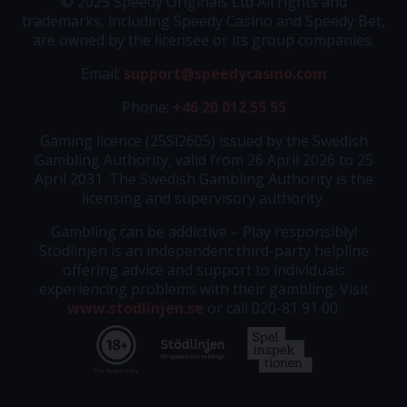
© 2025 Speedy Originals Ltd All rights and
trademarks, including Speedy Casino and Speedy Bet,
are owned by the licensee or its group companies.
Email:
support@speedycasino.com
Phone:
+46 20 012 55 55
Gaming licence (25Si2605) issued by the Swedish
Gambling Authority, valid from 26 April 2026 to 25
April 2031. The Swedish Gambling Authority is the
licensing and supervisory authority.
Gambling can be addictive – Play responsibly!
Stödlinjen is an independent third-party helpline
offering advice and support to individuals
experiencing problems with their gambling. Visit
www.stodlinjen.se
or call 020-81 91 00.