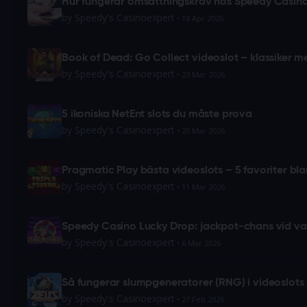
Hur fungerar omsättningskrav hos Speedy Casin
by
Speedy's Casinoexpert
18 Apr 2026
Book of Dead: Go Collect videoslot – klassiker me
by
Speedy's Casinoexpert
23 Mar 2026
5 ikoniska NetEnt slots du måste prova
by
Speedy's Casinoexpert
20 Mar 2026
Pragmatic Play bästa videoslots – 5 favoriter bl
by
Speedy's Casinoexpert
11 Mar 2026
Speedy Casino Lucky Drop: jackpot-chans vid var
by
Speedy's Casinoexpert
6 Mar 2026
Så fungerar slumpgeneratorer (RNG) i videoslots
by
Speedy's Casinoexpert
27 Feb 2026