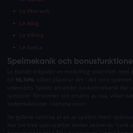
Le Pharaoh
Le King
Le Viking
Le Santa
Spelmekanik och bonusfunktione
Le Bandit erbjuder en medelhög volatilitet med 
till
96,34%
, vilket placerar det i det övre spanne
videoslots. Spelet använder kaskadmekanik där 
symboler försvinner och ersätts av nya, vilket k
kedjereaktioner i samma snurr.
De gyllene rutorna är en av spelets mest spänna
När tre free spin-scatter landar aktiveras "Luck o
bonusrundan med åtta gratissnurr. Under bonus