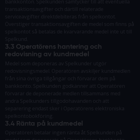
bankkonton. Spelkunden samtycker till att eventuella
transaktionsavgifter och därtill relaterade
serviceavgifter direktdebiteras från spelkontot.
Överstiger transaktionsavgiften de medel som finns på
spelkontot så betalas de kvarvarande medel inte ut till
Spelkund.
3.3 Operatörens hantering och
redovisning av kundmedel
Medel som deponeras av Spelkunder utgör
redovisningsmedel. Operatören avskiljer kundmedlen
från sina övriga tillgångar och förvarar dem på
bankkonto. Spelkunden godkänner att Operatören
förvarar de deponerade medlen tillsammans med
andra Spelkunders tillgodohavanden och att
separering endast sker i Operatörens elektroniska
spelkontobokföring.
3.4 Ränta på kundmedel
Operatören betalar ingen ränta åt Spelkunden på