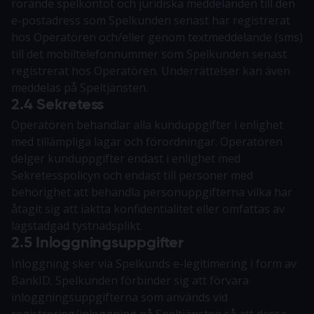
rörande spelkontot och juridiska meddelanden till den
e-postadress som Spelkunden senast har registrerat
hos Operatören och/eller genom textmeddelande (sms)
till det mobiltelefonnummer som Spelkunden senast
registrerat hos Operatören. Underrättelser kan även
meddelas på Speltjänsten.
2.4 Sekretess
Operatören behandlar alla kunduppgifter i enlighet
med tillämpliga lagar och förordningar. Operatören
delger kunduppgifter endast i enlighet med
Sekretesspolicyn och endast till personer med
behörighet att behandla personuppgifterna vilka har
åtagit sig att iaktta konfidentialitet eller omfattas av
lagstadgad tystnadsplikt.
2.5 Inloggningsuppgifter
Inloggning sker via Spelkunds e-legitimering i form av
BankID. Spelkunden förbinder sig att förvara
inloggningsuppgifterna som används vid
registrering/inloggning på Speltjänsten så att dessa