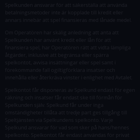
Spelkunden ansvarar för att säkerställa att använda
betalningsmetoder inte är kopplade till kredit eller
annars innebär att spel finansieras med lånade medel.
Om Operatören har skälig anledning att anta att
Spelkunden har använt kredit eller lån för att
finansiera spel, har Operatören rätt att vidta lämpliga
åtgärder, inklusive att begränsa eller spärra
spelkontot, avvisa insättningar eller spel samt i
förekommande fall ogiltigförklara insatser och
innehålla eller återkräva vinster i enlighet med Avtalet.
Spelkontot får disponeras av Spelkund endast för egen
räkning och insatser får endast ske till förmån för
Spelkunden själv. Spelkund får under inga
omständigheter tillåta att tredje part ges tillgång till
Speltjänsten via Spelkundens spelkonto. Varje
Spelkund ansvarar för vad som sker på hans/hennes
spelkonto. Spelkontot får endast användas för privat