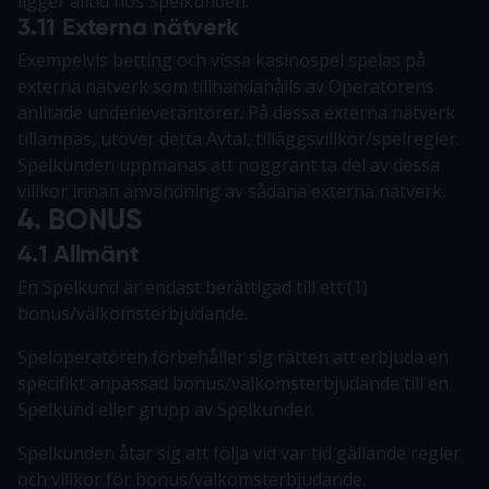
ligger alltid hos Spelkunden.
3.11 Externa nätverk
Exempelvis betting och vissa kasinospel spelas på
externa nätverk som tillhandahålls av Operatörens
anlitade underleverantörer. På dessa externa nätverk
tillämpas, utöver detta Avtal, tilläggsvillkor/spelregler.
Spelkunden uppmanas att noggrant ta del av dessa
villkor innan användning av sådana externa nätverk.
4. BONUS
4.1 Allmänt
En Spelkund är endast berättigad till ett (1)
bonus/välkomsterbjudande.
Speloperatören förbehåller sig rätten att erbjuda en
specifikt anpassad bonus/välkomsterbjudande till en
Spelkund eller grupp av Spelkunder.
Spelkunden åtar sig att följa vid var tid gällande regler
och villkor för bonus/välkomsterbjudande.