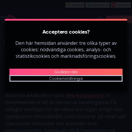
Självtest
Spelgränser
Spelpaus
Spela
Acceptera cookies?
Avtalsvillkor
Sekretesspolicy
Personuppgiftsansvar
Cookie
Den här hemsidan använder tre olika typer av
cookies: nödvändiga cookies, analys- och
statistikcookies och marknadsföringscookies.
Version: 2.6
Publiserad: 2026-04-21
ALLMÄNNA AVTALSVILLKOR
Godkänn alla
Cookieinställningar
OBSERVERA:
Läs vänligen noggrant igenom dessa
allmänna avtalsvillkor samt
Sekretesspolicy
. Vi
rekommenderar att du skriver ut handlingarna. De
redogör nämligen för de villkor och regler enligt vilka
Speltjänsten tillhandahålls samt förklarar på vilket sätt
Operatören behandlar och använder dina
personuppgifter. Genom att tillgå Speltjänsten på