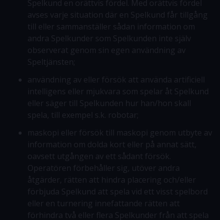
Spelkund en orättvis fördel. Med orättvis fördel
avses varje situation där en Spelkund får tillgång
till eller sammanställer sådan information om
andra Spelkunder som Spelkunden inte själv
observerat genom sin egen användning av
Speltjänsten;
användning av eller försök att använda artificiell
intelligens eller mjukvara som spelar åt Spelkund
eller säger till Spelkunden hur han/hon skall
spela, till exempel s.k. robotar;
maskopi eller försök till maskopi genom utbyte av
information om dolda kort eller på annat sätt,
oavsett utgången av ett sådant försök.
Operatören förbehåller sig, utöver andra
åtgärder, rätten att hindra placering och/eller
förbjuda Spelkund att spela vid ett visst spelbord
eller en turnering innefattande rätten att
förhindra två eller flera Spelkunder från att spela