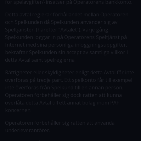
för spelavgifter/-insatser på Operatörens bankkonto.
Detta avtal reglerar förhållandet mellan Operatören
och Spelkunden då Spelkunden använder sig av
Speltjänsten (härefter “Avtalet”). Varje gång
Spelkunden loggar in på Operatörens Speltjänst på
Internet med sina personliga inloggningsuppgifter,
bekräftar Spelkunden sin accept av samtliga villkor i
detta Avtal samt spelreglerna.
Rättigheter eller skyldigheter enligt detta Avtal får inte
överföras på tredje part. Ett spelkonto får till exempel
inte överföras från Spelkund till en annan person.
Operatören förbehåller sig dock rätten att kunna
överlåta detta Avtal till ett annat bolag inom PAF
koncernen.
Operatören förbehåller sig rätten att använda
underleverantörer.