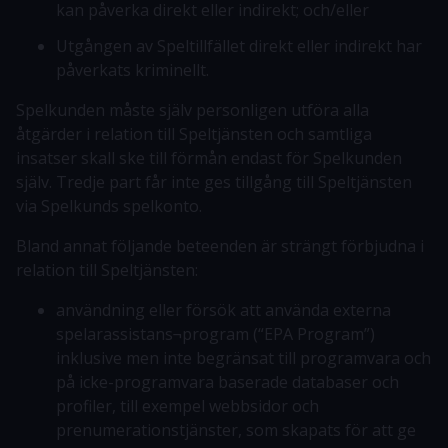
kan påverka direkt eller indirekt; och/eller
Utgången av Speltillfället direkt eller indirekt har
påverkats kriminellt.
Spelkunden måste själv personligen utföra alla
åtgärder i relation till Speltjänsten och samtliga
insatser skall ske till förmån endast för Spelkunden
själv. Tredje part får inte ges tillgång till Speltjänsten
via Spelkunds spelkonto.
Bland annat följande beteenden är strängt förbjudna i
relation till Speltjänsten:
användning eller försök att använda externa
spelarassistans¬program (“EPA Program”)
inklusive men inte begränsat till programvara och
på icke-programvara baserade databaser och
profiler, till exempel webbsidor och
prenumerationstjänster, som skapats för att ge