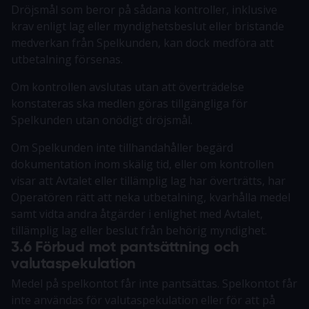
Dröjsmål som beror på sådana kontroller, inklusive
krav enligt lag eller myndighetsbeslut eller bristande
medverkan från Spelkunden, kan dock medföra att
utbetalning försenas.
Om kontrollen avslutas utan att överträdelse
konstateras ska medlen göras tillgängliga för
Spelkunden utan onödigt dröjsmål.
Om Spelkunden inte tillhandahåller begärd
dokumentation inom skälig tid, eller om kontrollen
visar att Avtalet eller tillämplig lag har överträtts, har
Operatören rätt att neka utbetalning, kvarhålla medel
samt vidta andra åtgärder i enlighet med Avtalet,
tillämplig lag eller beslut från behörig myndighet.
3.6 Förbud mot pantsättning och
valutaspekulation
Medel på spelkontot får inte pantsättas. Spelkontot får
inte användas för valutaspekulation eller för att på