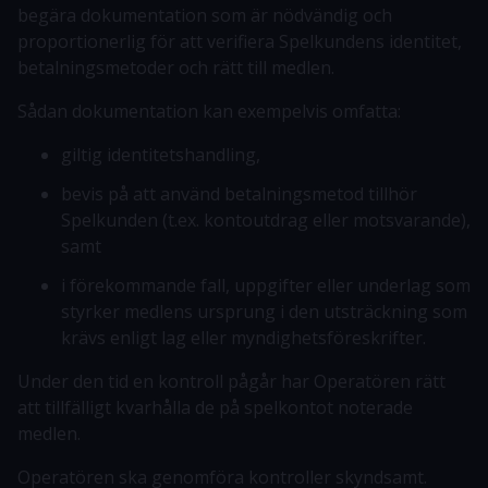
begära dokumentation som är nödvändig och
proportionerlig för att verifiera Spelkundens identitet,
betalningsmetoder och rätt till medlen.
Sådan dokumentation kan exempelvis omfatta:
giltig identitetshandling,
bevis på att använd betalningsmetod tillhör
Spelkunden (t.ex. kontoutdrag eller motsvarande),
samt
i förekommande fall, uppgifter eller underlag som
styrker medlens ursprung i den utsträckning som
krävs enligt lag eller myndighetsföreskrifter.
Under den tid en kontroll pågår har Operatören rätt
att tillfälligt kvarhålla de på spelkontot noterade
medlen.
Operatören ska genomföra kontroller skyndsamt.