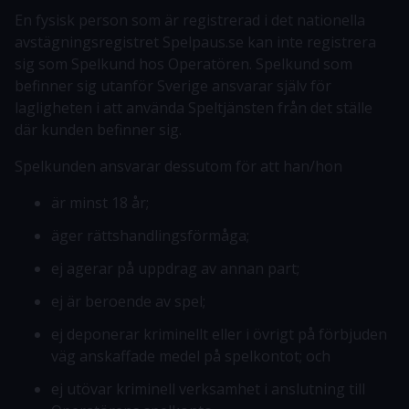
En fysisk person som är registrerad i det nationella
avstägningsregistret Spelpaus.se kan inte registrera
sig som Spelkund hos Operatören. Spelkund som
befinner sig utanför Sverige ansvarar själv för
lagligheten i att använda Speltjänsten från det ställe
där kunden befinner sig.
Spelkunden ansvarar dessutom för att han/hon
är minst 18 år;
äger rättshandlingsförmåga;
ej agerar på uppdrag av annan part;
ej är beroende av spel;
ej deponerar kriminellt eller i övrigt på förbjuden
väg anskaffade medel på spelkontot; och
ej utövar kriminell verksamhet i anslutning till