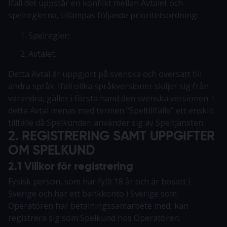
Ifall det uppstår en konflikt mellan Avtalet och
spelreglerna, tillämpas följande prioritetsordning:
Spelregler;
Avtalet.
Detta Avtal är uppgjort på svenska och översatt till
andra språk. Ifall olika språkversioner skiljer sig från
varandra, gäller i första hand den svenska versionen. I
detta Avtal menas med termen “Speltillfälle” ett enskilt
tillfälle då Spelkunden använder sig av Speltjänsten.
2. REGISTRERING SAMT UPPGIFTER
OM SPELKUND
2.1 Villkor för registrering
Fysisk person, som har fyllt 18 år och är bosatt i
Sverige och har ett bankkonto i Sverige som
Operatören har betalningssamarbete med, kan
registrera sig som Spelkund hos Operatören.