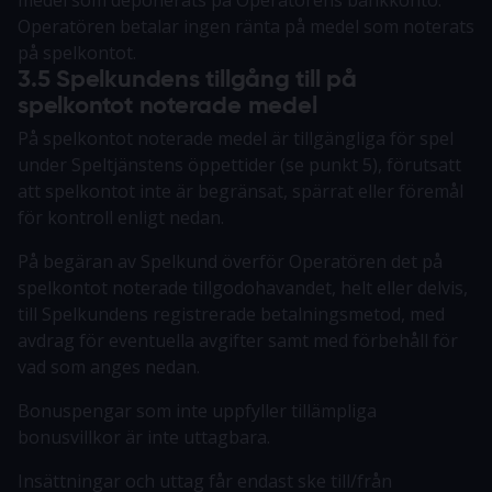
medel som deponerats på Operatörens bankkonto.
Operatören betalar ingen ränta på medel som noterats
på spelkontot.
3.5 Spelkundens tillgång till på
spelkontot noterade medel
På spelkontot noterade medel är tillgängliga för spel
under Speltjänstens öppettider (se punkt 5), förutsatt
att spelkontot inte är begränsat, spärrat eller föremål
för kontroll enligt nedan.
På begäran av Spelkund överför Operatören det på
spelkontot noterade tillgodohavandet, helt eller delvis,
till Spelkundens registrerade betalningsmetod, med
avdrag för eventuella avgifter samt med förbehåll för
vad som anges nedan.
Bonuspengar som inte uppfyller tillämpliga
bonusvillkor är inte uttagbara.
Insättningar och uttag får endast ske till/från