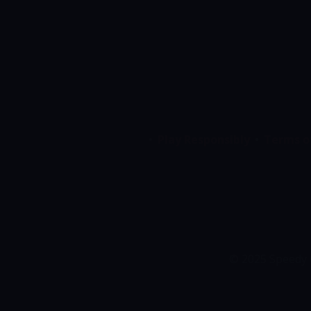
Without t
cannot fu
remember 
partners,
Analytic
These coo
used and 
Play Responsibly
Terms o
Hotjar. G
to improv
use. Data
(adequate
data in
Go
Hotjar is
© 2025 Speedy O
content a
the page,
how long 