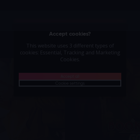
Accept cookies?
This website uses 3 different types of
cookies: Essential, Tracking and Marketing
Cookies.
SPEEDYCASINO.COM
Accept all
Cookie settings