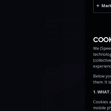
Mar
Speedy Casino – ett online c
licens
När du spelar på Speedy Casino, sp
COOK
svensk licens. Detta innebär att vi h
godkännande att bedriva spelverksa
We (Speed
kan du läsa mer om vad det innebä
by
Speedy's Casinoexpert
26 May 2025
technolog
licensen är så viktig att värna om.
(collectiv
experienc
CASINO
Below you
them. It 
1. WHAT 
Cookies a
mobile ph