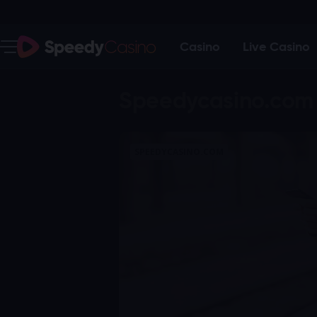
Casino
Live Casino
Speedycasino.com
SPEEDYCASINO.COM