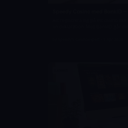
Speedy Casino med BankID – 
Att registrera sig på ett casino ska 
en deklaration. Med BankID går de
du slipper dessutom en hel del krå
by
Speedy's Casinoexpert
1 Apr 2026
CASINO