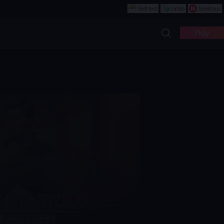
Self test
Limits
Spelpaus
Play